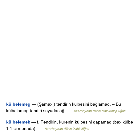
külbələməg
— (Şamaxı) təndirin külbəsini bağlamaq. – Bu
külbələməg təndiri soyudacağ …
Azərbaycan dilinin dialektoloji lüğəti
külbələmək
— f. Təndirin, kürənin külbəsini qapamaq (bax külbə
1 1 ci mənada) …
Azərbaycan dilinin izahlı lüğəti