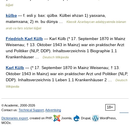
lüğəti
külbə
— f. əsli y. bax: qülbə. Külbei əhzan 1) yasxana,
matəmxana; 2) m. bu dünya …
Klassik Azərbaycan ədəbiyyatında islənən
ərəb və fars sözləri lüğəti
Friedrich Karl Külb
— Karl Külb (* 17. September 1870 in Mainz
Weisenau; † 13. Oktober 1943 in Mainz) war ein praktischer Arzt
und Politiker (NLP, DDP). Inhaltsverzeichnis 1 Biographie 1.1
Krankenhäuser …
Deutsch Wikipedia
Karl Külb
— (* 17. September 1870 in Mainz Weisenau; † 13.
Oktober 1943 in Mainz) war ein praktischer Arzt und Politiker (NLP,
DDP). Inhaltsverzeichnis 1 Leben 1.1 Krankenhäuser 2 …
Deutsch
Wikipedia
© Academic, 2000-2026
18+
Contact us:
Technical Support
,
Advertising
Dictionaries export
, created on PHP,
Joomla,
Drupal,
WordPress,
MODx.