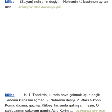
külbə
— (Salyan) nehrənin deşiyi. – Nehrənin külbəsinnən ayran
axır …
Azərbaycan dilinin dialektoloji lüğəti
külbə
— 1. is. 1. Təndirdə, kürədə hava çəkmək üçün deşik.
Təndirin külbəsini açmaq. 2. Nehrənin deşiyi. 2. <fars.> köhn.
Koma, daxma, qazma. Külbeyi hicranda qalmışam həzin; O
şahibazımın çəkərəm qəmin. Aşıq Kərim …
Azərbaycan dilinin izahlı