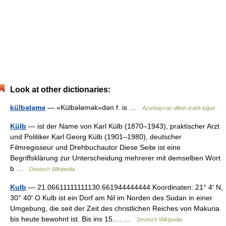
Look at other dictionaries:
külbələmə
— «Külbələmək»dən f. is …
Azərbaycan dilinin izahlı lüğəti
Külb
— ist der Name von Karl Külb (1870–1943), praktischer Arzt
und Politiker Karl Georg Külb (1901–1980), deutscher
Filmregisseur und Drehbuchautor Diese Seite ist eine
Begriffsklärung zur Unterscheidung mehrerer mit demselben Wort
b …
Deutsch Wikipedia
Kulb
— 21.06611111111130.661944444444 Koordinaten: 21° 4′ N,
30° 40′ O Kulb ist ein Dorf am Nil im Norden des Sudan in einer
Umgebung, die seit der Zeit des christlichen Reiches von Makuria
bis heute bewohnt ist. Bis ins 15.… …
Deutsch Wikipedia